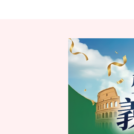
移
至
主
內
容